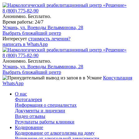
8 (800) 775-82-90
Анонимно. Бесплатно.
Время работы: 24/7
Усмань, ул. Воеводы Вельяминова, 28
Выбрать ближайший центр
Интересует
стоимость лечения?
написать в WhatsApp
8 (800) 775-82-90
Анонимно. Бесплатно.
Усмань, ул. Воеводы Вельяминова, 28
Выбрать ближайший центр
Консультация
WhatsApp
О нас
Фотогалерея
Информация о специалистах
Документы и лицензии
Видео отзывы
Результаты работы клиники
Кодирование
Кодирование от алкоголизма на дому
Вшивание от алкогольной зависимости