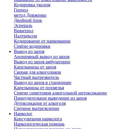
Кодировка уколом
Гипноз
метод Довженко
Двойной блок
Эспераль
Вивитрол
Налтрексон
Кодирование от наркомании
Снятие кодировки
Вывод из запоя
Анонимный вывод из запоя
Вывод из запоя амбулаторно
Капельницы от запоя
Скорая для алкоголиков
Частный вытрезвитель
Вывод из запоя в стационаре
Капельницы от похмелья
Снятие симптомов алкогольной интоксикации
Принудительное выведение из запоя
Детоксикация от алкоголя
Срочное вытрезвление
Нарколог
Консультация нарколога
Наркологическая помощь