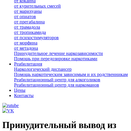
от кокаина
от курительных смесей
от марихуаны
от опиатов
от прегабалина
от трамадола
от тропикамида
от психостимуляторов
от морфина
от метадона
Принудительное лечение наркозависимости
Помощь при передозировке наркотиками
Реабилитация
Наркологический диспансер
Помощь наркотическим зависимым и их родственникам
Реабилитационный центр для алкоголиков
Реабилитационный центр для наркоманов
Цены
Контакты
Принудительный вывод из