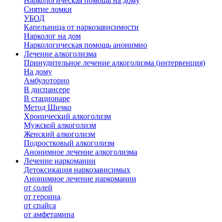
Наркологическая помощь на дому
Снятие ломки
УБОД
Капельница от наркозависимости
Нарколог на дом
Наркологическая помощь анонимно
Лечение алкоголизма
Принудительное лечение алкоголизма (интервенция)
На дому
Амбулоторно
В диспансере
В стационаре
Метод Шичко
Хронический алкоголизм
Мужской алкоголизм
Женский алкоголизм
Подростковый алкоголизм
Анонимное лечение алкоголизма
Лечение наркомании
Детоксикация наркозависимых
Анонимное лечение наркомании
от солей
от героина
от спайса
от амфетамина