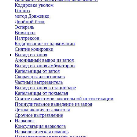
Кодировка уколом
Гипноз
метод Довженко
Двойной блок
Эспераль
Вивитрол
Налтрексон
Кодирование от наркомании
Снятие кодировки
Вывод из запоя
Анонимный вывод из запоя
Вывод из запоя амбулаторно
Капельницы от запоя
Скорая для алкоголиков
Частный вытрезвитель
Вывод из запоя в стационаре
Капельницы от похмелья
Снятие симптомов алкогольной интоксикации
Принудительное выведение из запоя
Детоксикация от алкоголя
Срочное вытрезвление
Нарколог
Консультация нарколога
Наркологическая помощь