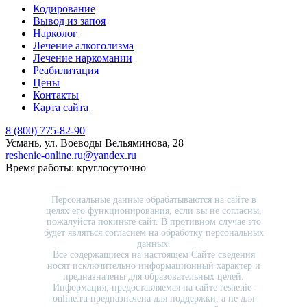
Кодирование
Вывод из запоя
Нарколог
Лечение алкоголизма
Лечение наркомании
Реабилитация
Цены
Контакты
Карта сайта
8 (800) 775-82-90
Усмань, ул. Воеводы Вельяминова, 28
reshenie-online.ru@yandex.ru
Время работы: круглосуточно
Персональные данные обрабатываются на сайте в
целях его функционирования, если вы не согласны,
пожалуйста покиньте сайт. В противном случае это
будет являться согласием на обработку персональных
данных.
Все содержащиеся на настоящем Сайте сведения
носят исключительно информационный характер и
предназначены для образовательных целей.
Информация, предоставляемая на сайте reshenie-
online.ru предназначена для поддержки, а не для