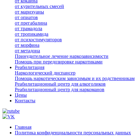
от кокаина
от курительных смесей
от марихуаны
от опиатов
от прегабалина
от трамадола
от тропикамида
от психостимуляторов
от морфина
от метадона
Принудительное лечение наркозависимости
Помощь при передозировке наркотиками
Реабилитация
Наркологический диспансер
Помощь наркотическим зависимым и их родственникам
Реабилитационный центр для алкоголиков
Реабилитационный центр для наркоманов
Цены
Контакты
Главная
Политика конфиденциальности персональных данных