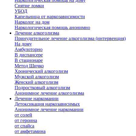
Наркологическая помощь на дому
Снятие ломки
УБОД
Капельница от наркозависимости
Нарколог на дом
Наркологическая помощь анонимно
Лечение алкоголизма
Принудительное лечение алкоголизма (интервенция)
На дому
Амбулоторно
В диспансере
В стационаре
Метод Шичко
Хронический алкоголизм
Мужской алкоголизм
Женский алкоголизм
Подростковый алкоголизм
Анонимное лечение алкоголизма
Лечение наркомании
Детоксикация наркозависимых
Анонимное лечение наркомании
от солей
от героина
от спайса
от амфетамина