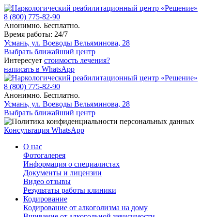
8 (800) 775-82-90
Анонимно. Бесплатно.
Время работы: 24/7
Усмань, ул. Воеводы Вельяминова, 28
Выбрать ближайший центр
Интересует
стоимость лечения?
написать в WhatsApp
8 (800) 775-82-90
Анонимно. Бесплатно.
Усмань, ул. Воеводы Вельяминова, 28
Выбрать ближайший центр
Консультация WhatsApp
О нас
Фотогалерея
Информация о специалистах
Документы и лицензии
Видео отзывы
Результаты работы клиники
Кодирование
Кодирование от алкоголизма на дому
Вшивание от алкогольной зависимости