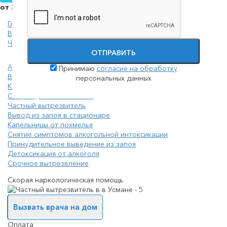
от 2000 руб./сутки
Главная
Вывод из запоя
Частный вытрезвитель
ОТПРАВИТЬ
Анонимный вывод из запоя
Принимаю
согласие на обработку
Вывод из запоя амбулаторно
персональных данных
Капельницы от запоя
Скорая для алкоголиков
Частный вытрезвитель
Вывод из запоя в стационаре
Капельницы от похмелья
Снятие симптомов алкогольной интоксикации
Принудительное выведение из запоя
Детоксикация от алкоголя
Срочное вытрезвление
Скорая наркологическая помощь
Вызвать врача на дом
Оплата