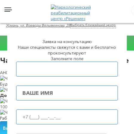
Выбрать ближайший центр
Усмань, ул. Воеводы Вельяминова, 28
Заявка на консультацию
Консультация
Наши специалисты свяжутся с вами и бесплатно
WhatsApp
проконсультируют
Заполните поле
Частный вытрезвитель в в Усмане
Популярные города
АНОНИМНЫЙ ЦЕНТР ЛЕЧЕНИЯ ЗАВИСИМОСТЕЙ
Будем в течение
39 минут
Доступные
цены
100%
анонимность
Работаем
круглосуточно
Вызвать нарколога