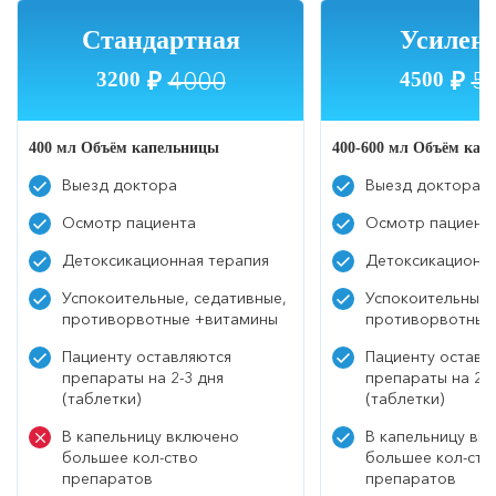
Стандартная
Усилен
4000
5
3200
₽
4500
₽
400 мл Объём капельницы
400-600 мл Объём кап
Выезд доктора
Выезд доктора
Осмотр пациента
Осмотр пациент
Детоксикационная терапия
Детоксикационна
Успокоительные, седативные,
Успокоительные,
противорвотные +витамины
противорвотные
Пациенту оставляются
Пациенту оставл
препараты на 2-3 дня
препараты на 2-3
(таблетки)
(таблетки)
В капельницу включено
В капельницу вк
большее кол-ство
большее кол-ств
препаратов
препаратов