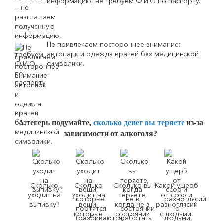
информацию, не требуем Ф.И.О по паспорту.
Не привлекаем постороннее внимание:
автопарк и одежда врачей без медицинской
символики.
А теперь подумайте,
сколько денег вы теряете
из-за
зависимости от алкоголя?
Сколько
Сколько
Сколько вы
Какой ущерб
уходит на
уходит на
теряете,
от ссор и
выпивку?
вещи,
когда не в
разноглясий
которые
состоянии
с людьми,