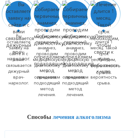
Вы
Собираем
Собираем
Лечение
оставляете
первичный
первичный
длится 1
заявку на
анамнез,
анамнез,
месяц. Такой
сайте и с
проводим
проводим
срок
вами
медицинскую
медицинскую
необходим,
связывается
диагностику
диагностику
чтобы свести
дежурный
и
и
к нулю
врач-
определяем
определяем
вероятность
нарколог.
подходящий
подходящий
срыва.
метод
метод
лечения.
лечения.
Способы
лечения алкоголизма