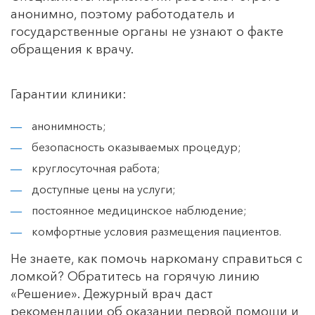
анонимно, поэтому работодатель и
Цена
государственные органы не узнают о факте
обращения к врачу.
Снятие ломки на дому
Гарантии клиники:
4000 руб.
анонимность;
Снятие ломки в стационаре
безопасность оказываемых процедур;
5000 руб.
круглосуточная работа;
доступные цены на услуги;
Экстренное вытрезвление
постоянное медицинское наблюдение;
комфортные условия размещения пациентов.
6000 руб.
Не знаете, как помочь наркоману справиться с
Классическая детоксикация
ломкой? Обратитесь на горячую линию
«Решение». Дежурный врач даст
7900 руб.
рекомендации об оказании первой помощи и