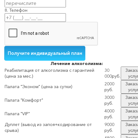
8. Телефон
Лечение
алкоголизма:
Реабилитация от алкоголизма с гарантией
30
Заказ
(цена за мес.)
000руб.
услу
2000
Заказ
Палата "Эконом" (цена за сутки)
руб.
услу
3000
Заказ
Палата "Комфорт"
руб.
услу
4000
Заказ
Палата "VIP"
руб.
услу
Дуплет (вывод из запоя+кодирование от
9000
Заказ
срыва)
руб.
услу