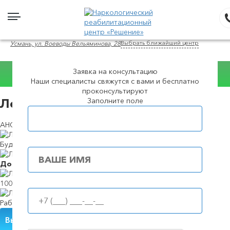
Выбрать ближайший центр
Усмань, ул. Воеводы Вельяминова, 28
Заявка на консультацию
Консультация
Наши специалисты свяжутся с вами и бесплатно
WhatsApp
проконсультируют
Заполните поле
Лечение алкоголизма в в Усмане
Популярные города
АНОНИМНО И ПО СОВРЕМЕННЫМ МЕТОДИКАМ
Будем в течение
39 минут
Доступные
цены
100%
анонимность
Работаем
круглосуточно
Вызвать нарколога