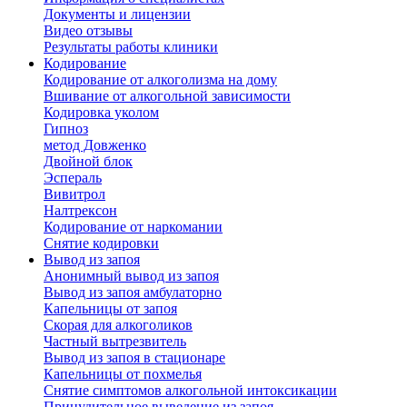
Документы и лицензии
Видео отзывы
Результаты работы клиники
Кодирование
Кодирование от алкоголизма на дому
Вшивание от алкогольной зависимости
Кодировка уколом
Гипноз
метод Довженко
Двойной блок
Эспераль
Вивитрол
Налтрексон
Кодирование от наркомании
Снятие кодировки
Вывод из запоя
Анонимный вывод из запоя
Вывод из запоя амбулаторно
Капельницы от запоя
Скорая для алкоголиков
Частный вытрезвитель
Вывод из запоя в стационаре
Капельницы от похмелья
Снятие симптомов алкогольной интоксикации
Принудительное выведение из запоя