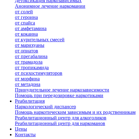
Детоксикация наркозависимых
Анонимное лечение наркомании
от солей
от героина
от спайса
от амфетамина
от кокаина
от курительных смесей
от марихуаны
от опиатов
от прегабалина
от трамадола
от тропикамида
от психостимуляторов
от морфина
от метадона
Принудительное лечение наркозависимости
Помощь при передозировке наркотиками
Реабилитация
Наркологический диспансер
Помощь наркотическим зависимым и их родственникам
Реабилитационный центр для алкоголиков
Реабилитационный центр для наркоманов
Цены
Контакты