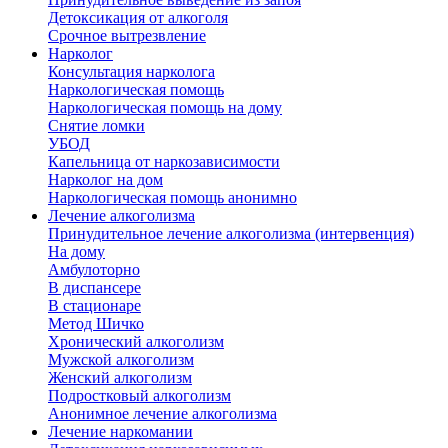
Детоксикация от алкоголя
Срочное вытрезвление
Нарколог
Консультация нарколога
Наркологическая помощь
Наркологическая помощь на дому
Снятие ломки
УБОД
Капельница от наркозависимости
Нарколог на дом
Наркологическая помощь анонимно
Лечение алкоголизма
Принудительное лечение алкоголизма (интервенция)
На дому
Амбулоторно
В диспансере
В стационаре
Метод Шичко
Хронический алкоголизм
Мужской алкоголизм
Женский алкоголизм
Подростковый алкоголизм
Анонимное лечение алкоголизма
Лечение наркомании